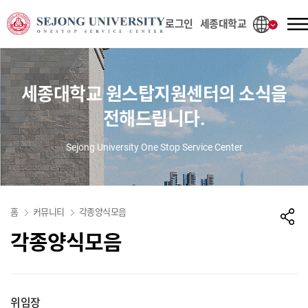
사이트정보 바로가기
본문내용 바로가기
주메뉴 바로가기
로그인
세종대학교
세종대학교 원스탑지원센터의 소식을
전해드립니다.
Sejong University One Stop Service Center
홈
커뮤니티
각종양식모음
각종양식모음
위임장