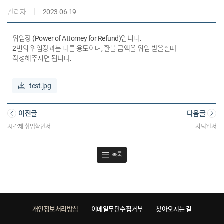
관리자
2023-06-19
위임장 (Power of Attorney for Refund)입니다.
2번의 위임장과는 다른 용도이며, 환불 금액을 위임 받을실때
작성해주시면 됩니다.
test.jpg
이전글
다음글
시간제 취업확인서
자퇴원서
목록
개인정보처리방침
이메일무단수집거부
찾아오시는 길