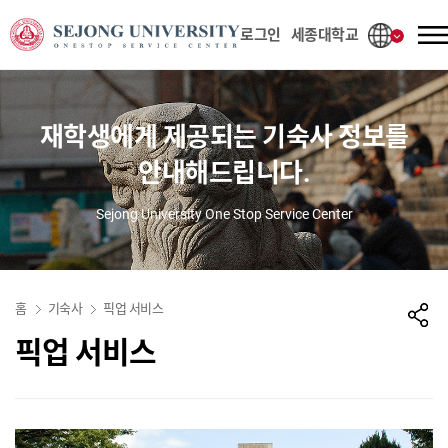
사이트정보 바로가기
본문내용 바로가기
주메뉴 바로가기
로그인
세종대학교
재학생에게 제공되는 기숙사 정보를
안내해드립니다.
Sejong University One Stop Service Center
홈
기숙사
픽업 서비스
픽업 서비스