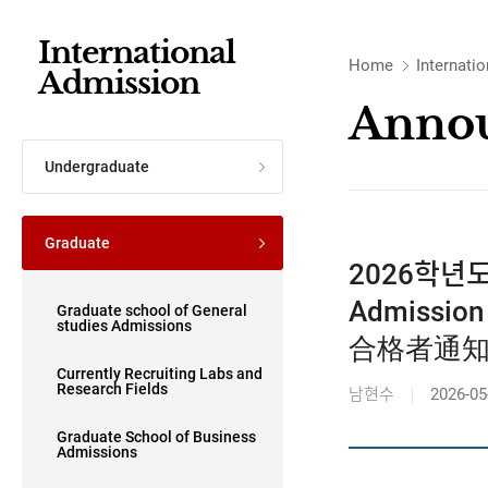
International
Home
Internati
Admission
Anno
Undergraduate
Graduate
2026학년도 
Admissio
Graduate school of General
studies Admissions
合格者通
Currently Recruiting Labs and
Research Fields
남현수
2026-05
Graduate School of Business
Admissions