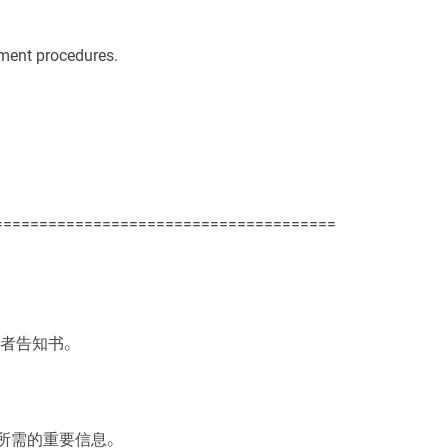
yment procedures.
======================================
格者告知书。
所需的重要信息。