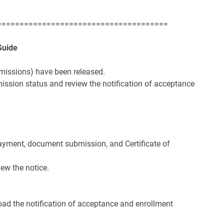
======================================
Guide
dmissions) have been released.
ission status and review the notification of acceptance
payment, document submission, and Certificate of
iew the notice.
d the notification of acceptance and enrollment