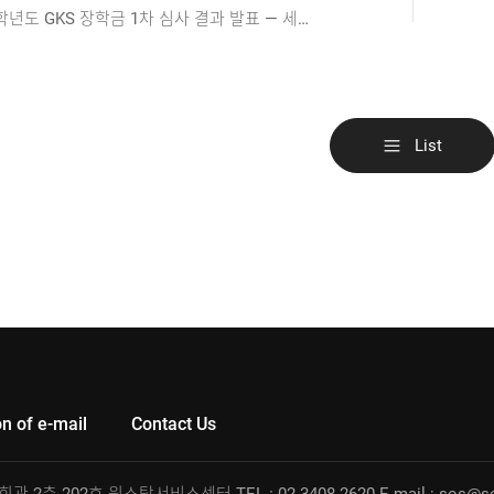
2026학년도 GKS 장학금 1차 심사 결과 발표 — 세종대학교 후기 일반대학원/Announcement of 2026 GKS First-Round Screening Results — Sejong University Graduate School (Fall Semester Intake)
List
on of e-mail
Contact Us