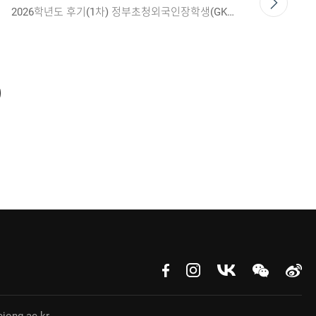
2026학년도 후기(1차) 정부초청외국인장학생(GKS) 대학전형 최종 합격자 발표 안내 / 2026 Fall Semester (1st Round) Global Korea Scholarship (GKS)